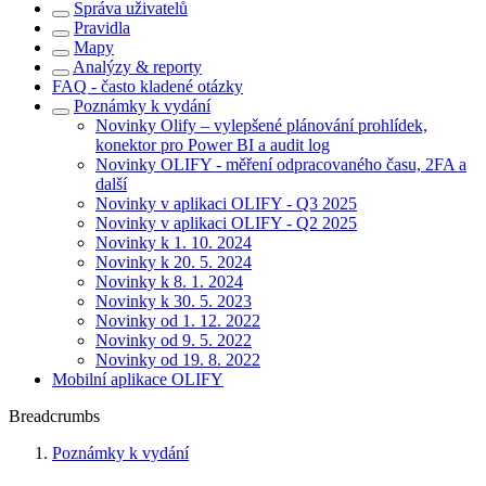
Správa uživatelů
Pravidla
Mapy
Analýzy & reporty
FAQ - často kladené otázky
Poznámky k vydání
Novinky Olify – vylepšené plánování prohlídek,
konektor pro Power BI a audit log
Novinky OLIFY - měření odpracovaného času, 2FA a
další
Novinky v aplikaci OLIFY - Q3 2025
Novinky v aplikaci OLIFY - Q2 2025
Novinky k 1. 10. 2024
Novinky k 20. 5. 2024
Novinky k 8. 1. 2024
Novinky k 30. 5. 2023
Novinky od 1. 12. 2022
Novinky od 9. 5. 2022
Novinky od 19. 8. 2022
Mobilní aplikace OLIFY
Breadcrumbs
Poznámky k vydání