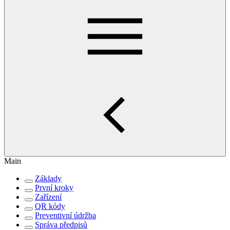
Main
Základy
První kroky
Zařízení
QR kódy
Preventivní údržba
Správa předpisů