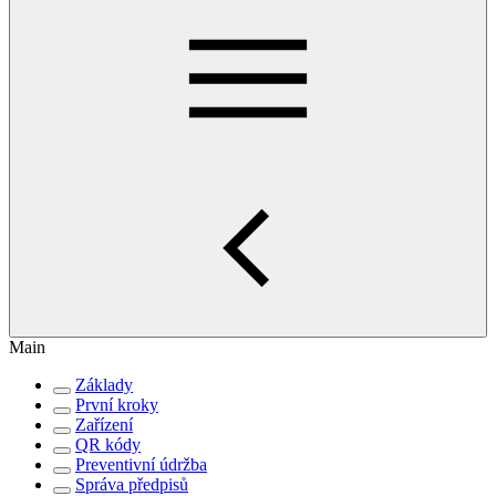
Main
Základy
První kroky
Zařízení
QR kódy
Preventivní údržba
Správa předpisů