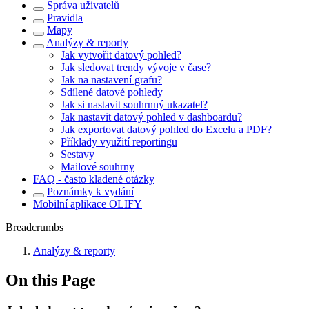
Správa uživatelů
Pravidla
Mapy
Analýzy & reporty
Jak vytvořit datový pohled?
Jak sledovat trendy vývoje v čase?
Jak na nastavení grafu?
Sdílené datové pohledy
Jak si nastavit souhrnný ukazatel?
Jak nastavit datový pohled v dashboardu?
Jak exportovat datový pohled do Excelu a PDF?
Příklady využití reportingu
Sestavy
Mailové souhrny
FAQ - často kladené otázky
Poznámky k vydání
Mobilní aplikace OLIFY
Breadcrumbs
Analýzy & reporty
On this Page