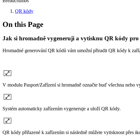
Breadcrumbs
QR kódy
On this Page
Jak si hromadně vygeneruji a vytisknu QR kódy pro 
Hromadné generování QR kódů vám umožní přiradit QR kódy k zařízení
V modulu Pasport/Zařízení si hromadně označte buď všechna nebo vyb
Systém automaticky zařízením vygeneruje a uloží QR kódy.
QR kódy přiřazené k zařízením si následně můžete vytisknout přes i