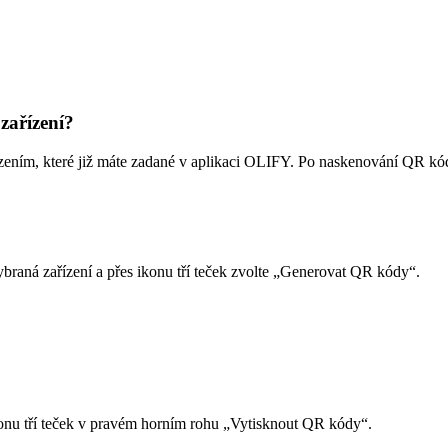
zařízení?
m, které již máte zadané v aplikaci OLIFY. Po naskenování QR kódů t
raná zařízení a přes ikonu tří teček zvolte „Generovat QR kódy“.
konu tří teček v pravém horním rohu „Vytisknout QR kódy“.