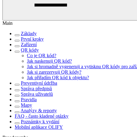
Main
Základy
První kroky
Zařízení
QR kódy
Co je QR kód?
Jak naskenuji QR kód?
Jak si hromadně vygeneruji a vytisknu QR kódy pro zaří
Jak si zarezervuji QR kódy?
Jak přiřadím QR kód k objektu?
Preventivní údržba
Správa předpisů
Správa uživatelů
Pravidla
Mapy
Analýzy & reporty
FAQ - často kladené otázky
Poznámky k vydání
Mobilní aplikace OLIFY